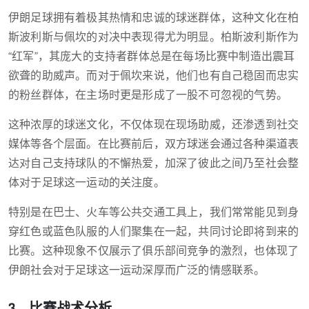
伊朗足球拥有着极其热情和忠诚的球迷群体，这种文化在柏
斯波利斯与佩坎的对决中表现得尤为明显。柏斯波利斯作为
“红军”，其庞大的支持者群体总是在每场比赛中制造出震耳
欲聋的助威声。而对于佩坎来说，他们也有自己稳固而忠实
的粉丝群体，在主场时更是形成了一股不可忽视的气势。
这种浓厚的球迷文化，不仅体现在现场助威，还渗透到社交
媒体等各个层面。在比赛前后，双方球迷会通过各种渠道表
达对自己支持球队的不懈热爱，加深了彼此之间乃至社会整
体对于足球这一运动的关注度。
特别是在巴士、火车等公共交通工具上，我们常常能见到身
穿红色或蓝色队服的人们聚集在一起，共同讨论即将到来的
比赛。这种现象不仅展示了俱乐部间竞争的激烈，也体现了
伊朗社会对于足球这一运动深厚而广泛的情感联系。
3、比赛战术分析