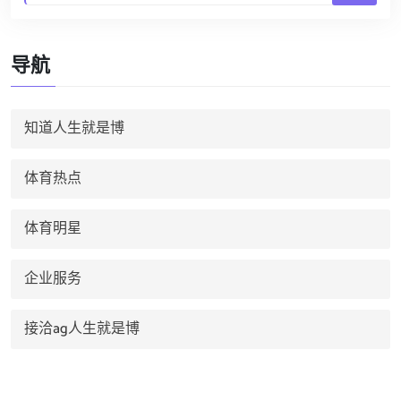
导航
知道人生就是博
体育热点
体育明星
企业服务
接洽ag人生就是博