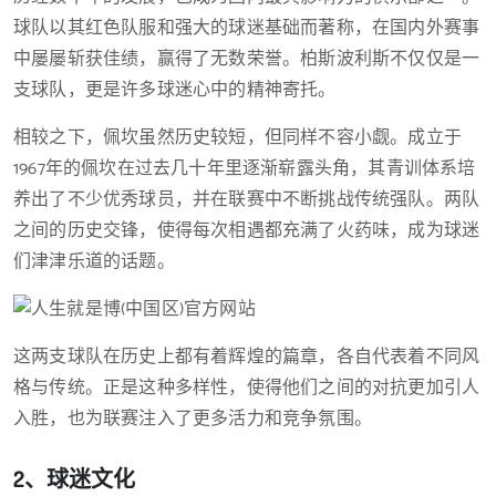
球队以其红色队服和强大的球迷基础而著称，在国内外赛事
中屡屡斩获佳绩，赢得了无数荣誉。柏斯波利斯不仅仅是一
支球队，更是许多球迷心中的精神寄托。
相较之下，佩坎虽然历史较短，但同样不容小觑。成立于
1967年的佩坎在过去几十年里逐渐崭露头角，其青训体系培
养出了不少优秀球员，并在联赛中不断挑战传统强队。两队
之间的历史交锋，使得每次相遇都充满了火药味，成为球迷
们津津乐道的话题。
这两支球队在历史上都有着辉煌的篇章，各自代表着不同风
格与传统。正是这种多样性，使得他们之间的对抗更加引人
入胜，也为联赛注入了更多活力和竞争氛围。
2、球迷文化