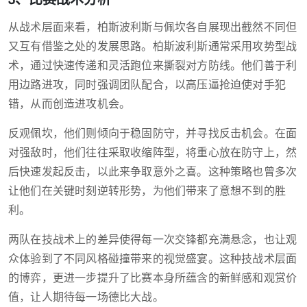
从战术层面来看，柏斯波利斯与佩坎各自展现出截然不同但
又互有借鉴之处的发展思路。柏斯波利斯通常采用攻势型战
术，通过快速传递和灵活跑位来撕裂对方防线。他们善于利
用边路进攻，同时强调团队配合，以高压逼抢迫使对手犯
错，从而创造进攻机会。
反观佩坎，他们则倾向于稳固防守，并寻找反击机会。在面
对强敌时，他们往往采取收缩阵型，将重心放在防守上，然
后快速发起反击，以此来争取意外之喜。这种策略也曾多次
让他们在关键时刻逆转形势，为他们带来了意想不到的胜
利。
两队在技战术上的差异使得每一次交锋都充满悬念，也让观
众体验到了不同风格碰撞带来的视觉盛宴。这种技战术层面
的博弈，更进一步提升了比赛本身所蕴含的新鲜感和观赏价
值，让人期待每一场德比大战。