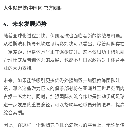
人生就是博(中国区)官方网站
4、未来发展趋势
随着全球化进程加快，伊朗足球也面临着新的挑战与机遇。
从柏斯波利斯与佩坎这场精彩对决可以看出，尽管两队存在
一定差距，但整体水平正在逐步提升。这不仅归功于俱乐部
管理模式及青训体系的发展，也离不开国家政策对于体育事
业的大力支持。
未来，如果能够吸引更多优秀外援加盟并加强教练团队建
设，那么这些潜力巨大的俱乐部必将在亚洲甚至世界范围内
占据一席之地。同时，加强国际交流合作也是推动伊朗足球
进一步发展的重要途径，可以帮助年轻球员开阔眼界，提高
综合素质。
因此，在这样一个激烈竞争且充满魅力的平台上，无论是传