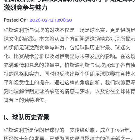
激烈竞争与魅力
Posted On:
2026-03-12 13:08:50
柏斯波利斯与佩坎的对决不仅是一场足球比赛，更是伊朗足
球文化的缩影。本文将从四个方面阐述这场精彩对决所揭示
的伊朗足球激烈竞争与魅力，包括球队历史背景、球迷文
化、比赛战术分析以及对伊朗足球未来发展的影响。在这场
充满激情和悬念的较量中，柏斯波利斯与佩坎展现了各自独
特的风格和实力，同时也反映出整个伊朗足球联赛在竞技水
平和观赏性上的提升。通过这样的角度剖析，我们能够更深
刻地理解伊朗足球所承载的情感与梦想，以及它在全球体育
舞台上的独特地位。
1、球队历史背景
柏斯波利斯是伊朗足球界的一支传统劲旅，成立于1963年，
历经数十年的发展，已成为国内最具影响力的俱乐部之一。